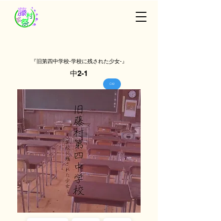
『旧第四中学校‐学校に残された少女‐』
中2-1
C42