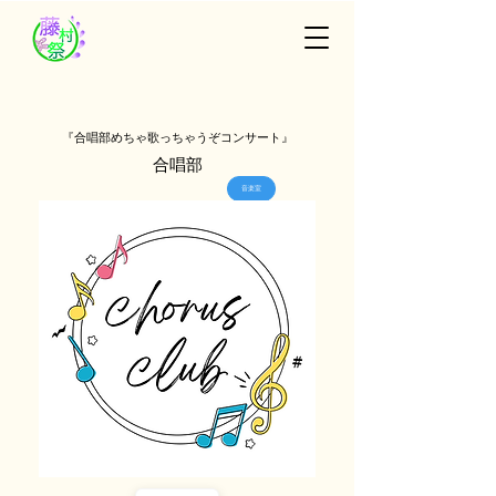
『合唱部めちゃ歌っちゃうぞコンサート』
合唱部
音楽室