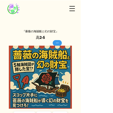
『薔薇の海賊船と幻の財宝』
高2-5
S24